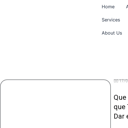
Skip
Home
to
content
Services
About Us
✍🏽
17/0
Que 
que 
Dar 