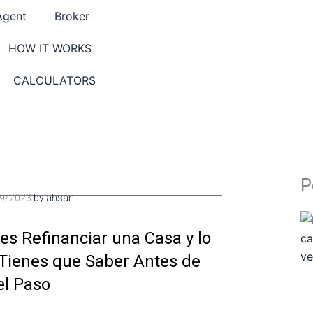
Check eligibilit
Agent
Broker
HOW IT WORKS
CALCULATORS
P
9/2023
by
ahsan
es Refinanciar una Casa y lo
Tienes que Saber Antes de
el Paso