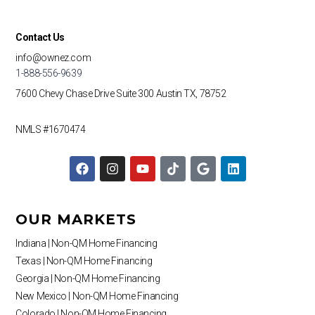
Contact Us
info@ownez.com
1-888-556-9639
7600 Chevy Chase Drive
Suite 300
Austin TX, 78752
NMLS #1670474
F
I
Y
T
G
L
a
n
o
i
o
i
c
s
u
k
o
n
e
t
t
t
g
k
b
a
u
o
l
e
OUR MARKETS
o
g
b
k
e
d
o
r
e
i
Indiana | Non-QM Home Financing
k
a
n
Texas | Non-QM Home Financing
m
Georgia | Non-QM Home Financing
New Mexico | Non-QM Home Financing
Colorado | Non-QM Home Financing