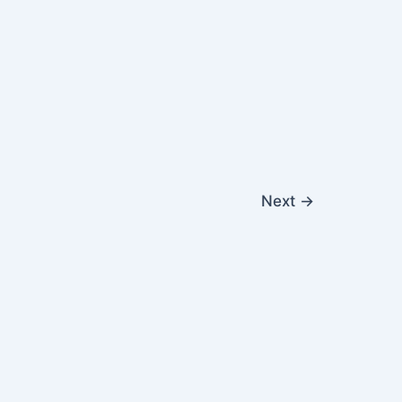
Next
→