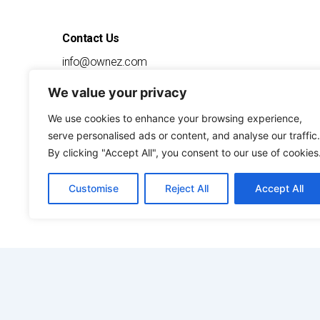
Contact Us
info@ownez.com
1-888-556-9639
We value your privacy
7600 Chevy Chase Drive
Suite 300
Austin
We use cookies to enhance your browsing experience,
TX, 78752
serve personalised ads or content, and analyse our traffic.
By clicking "Accept All", you consent to our use of cookies
NMLS #1670474
Customise
Reject All
Accept All
F
I
Y
T
G
L
a
n
o
i
o
i
c
s
u
k
o
n
e
t
t
t
g
k
b
a
u
o
l
e
o
g
b
k
e
d
o
r
e
i
k
a
n
m