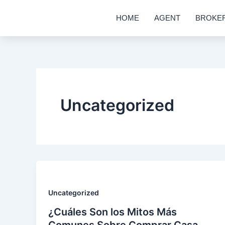
Skip
HOME
AGENT
BROKE
to
content
Uncategorized
Uncategorized
¿Cuáles Son los Mitos Más
Comunes Sobre Comprar Casa