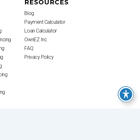
RESOURCES
Blog
Payment Calculator
g
Loan Calculator
ncing
OwnEZ Inc
ng
FAQ
ng
Privacy Policy
g
cing
g
ing