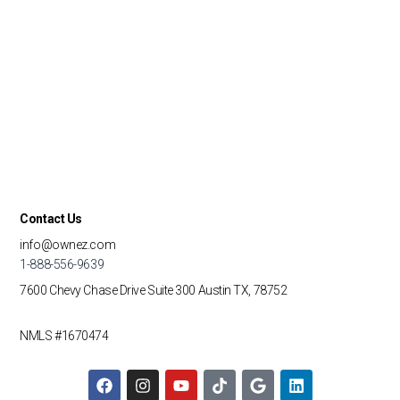
Contact Us
info@ownez.com
1-888-556-9639
7600 Chevy Chase Drive
Suite 300
Austin TX, 78752
NMLS #1670474
F
I
Y
T
G
L
a
n
o
i
o
i