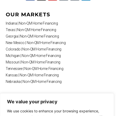
c
s
u
k
o
n
e
t
t
t
g
k
b
a
u
o
l
e
OUR MARKETS
o
g
b
k
e
d
o
r
e
i
Indiana | Non-QM Home Financing
k
a
n
Texas | Non-QM Home Financing
m
Georgia | Non-QM Home Financing
New Mexico | Non-QM Home Financing
Colorado | Non-QM Home Financing
Michigan | Non-QM Home Financing
Missouri | Non-QM Home Financing
Tennessee | Non-QM Home Financing
Kansas | Non-QM Home Financing
Nebraska | Non-QM Home Financing
RESOURCES
We value your privacy
Blog
We use cookies to enhance your browsing experience,
Payment Calculator