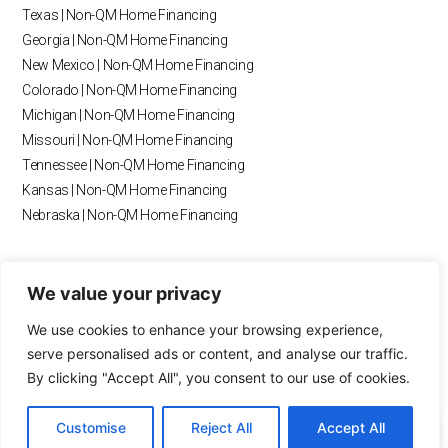
k
a
n
Texas | Non-QM Home Financing
m
Georgia | Non-QM Home Financing
New Mexico | Non-QM Home Financing
Colorado | Non-QM Home Financing
Michigan | Non-QM Home Financing
Missouri | Non-QM Home Financing
Tennessee | Non-QM Home Financing
Kansas | Non-QM Home Financing
Nebraska | Non-QM Home Financing
RESOURCES
We value your privacy
Blog
We use cookies to enhance your browsing experience,
Payment Calculator
serve personalised ads or content, and analyse our traffic.
Loan Calculator
By clicking "Accept All", you consent to our use of cookies.
OwnEZ Inc
FAQ
Customise
Reject All
Accept All
Privacy Policy