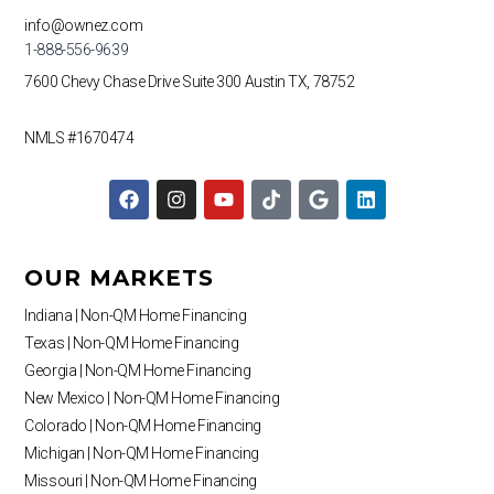
info@ownez.com
1-888-556-9639
7600 Chevy Chase Drive
Suite 300
Austin TX, 78752
NMLS #1670474
F
I
Y
T
G
L
a
n
o
i
o
i
c
s
u
k
o
n
e
t
t
t
g
k
b
a
u
o
l
e
OUR MARKETS
o
g
b
k
e
d
o
r
e
i
Indiana | Non-QM Home Financing
k
a
n
Texas | Non-QM Home Financing
m
Georgia | Non-QM Home Financing
New Mexico | Non-QM Home Financing
Colorado | Non-QM Home Financing
Michigan | Non-QM Home Financing
Missouri | Non-QM Home Financing