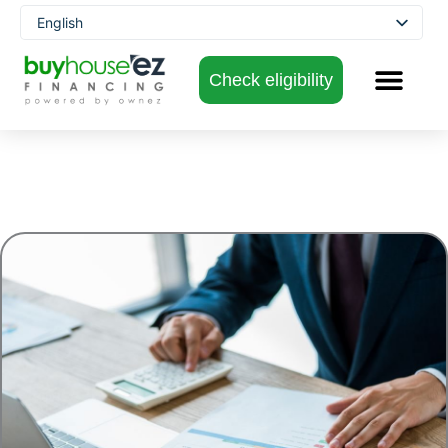
Skip
English
to
Spanish
content
Check eligibility