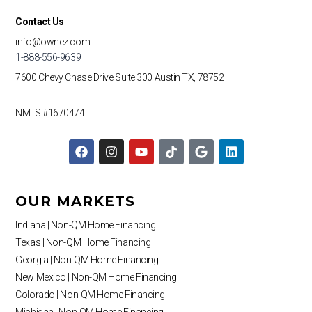
Contact Us
info@ownez.com
1-888-556-9639
7600 Chevy Chase Drive
Suite 300
Austin TX, 78752
NMLS #1670474
F
I
Y
T
G
L
a
n
o
i
o
i
c
s
u
k
o
n
e
t
t
t
g
k
b
a
u
o
l
e
OUR MARKETS
o
g
b
k
e
d
o
r
e
i
Indiana | Non-QM Home Financing
k
a
n
Texas | Non-QM Home Financing
m
Georgia | Non-QM Home Financing
New Mexico | Non-QM Home Financing
Colorado | Non-QM Home Financing