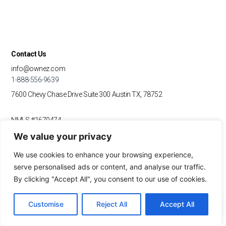
Contact Us
info@ownez.com
1-888-556-9639
7600 Chevy Chase Drive
Suite 300
Austin TX, 78752
NMLS #1670474
We value your privacy
F
I
Y
T
G
L
a
n
o
i
o
i
We use cookies to enhance your browsing experience,
c
s
u
k
o
n
serve personalised ads or content, and analyse our traffic.
e
t
t
t
g
k
b
a
u
o
l
e
By clicking "Accept All", you consent to our use of cookies.
OUR MARKETS
o
g
b
k
e
d
o
r
e
i
Indiana | Non-QM Home Financing
Customise
Reject All
Accept All
k
a
n
Texas | Non-QM Home Financing
m