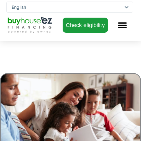
Skip
English
to
Spanish
content
Check eligibility