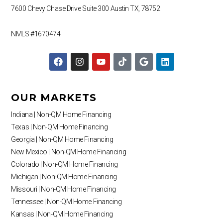
7600 Chevy Chase Drive
Suite 300
Austin TX, 78752
NMLS #1670474
F
I
Y
T
G
L
a
n
o
i
o
i
c
s
u
k
o
n
e
t
t
t
g
k
b
a
u
o
l
e
OUR MARKETS
o
g
b
k
e
d
o
r
e
i
Indiana | Non-QM Home Financing
k
a
n
Texas | Non-QM Home Financing
m
Georgia | Non-QM Home Financing
New Mexico | Non-QM Home Financing
Colorado | Non-QM Home Financing
Michigan | Non-QM Home Financing
Missouri | Non-QM Home Financing
Tennessee | Non-QM Home Financing
Kansas | Non-QM Home Financing