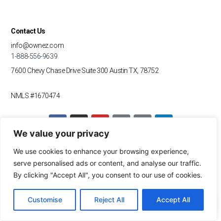
Contact Us
info@ownez.com
1-888-556-9639
7600 Chevy Chase Drive
Suite 300
Austin TX, 78752
NMLS #1670474
F
I
Y
T
G
L
a
n
o
i
o
i
We value your privacy
c
s
u
k
o
n
e
t
t
t
g
k
We use cookies to enhance your browsing experience,
b
a
u
o
l
e
OUR MARKETS
o
g
b
k
e
d
serve personalised ads or content, and analyse our traffic.
o
r
e
i
By clicking "Accept All", you consent to our use of cookies.
Indiana | Non-QM Home Financing
k
a
n
Texas | Non-QM Home Financing
m
Customise
Reject All
Accept All
Georgia | Non-QM Home Financing
New Mexico | Non-QM Home Financing